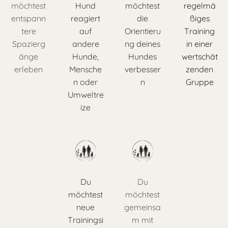
möchtest
Hund
möchtest
regelmä
entspann
reagiert
die
ßiges
tere
auf
Orientieru
Training
Spazierg
andere
ng deines
in einer
änge
Hunde,
Hundes
wertschät
erleben
Mensche
verbesser
zenden
n oder
n
Gruppe
Umweltre
ize
Du
Du
möchtest
möchtest
neue
gemeinsa
Trainingsi
m mit