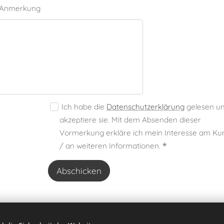
 Anmerkung
Ich habe die
Datenschutzerklärung
gelesen u
akzeptiere sie. Mit dem Absenden dieser
Vormerkung erkläre ich mein Interesse am Ku
/ an weiteren Informationen.
Abschicken