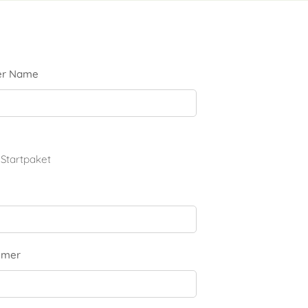
ger Name
 Startpaket
mmer